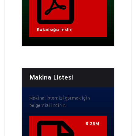
Kataloğu İndir
Makina Listesi
Makina listemizi görmek için
belgemizi indirin.
5.25M