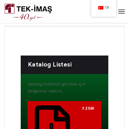
TR
Katalog Listesi
Katalog listemizi görmek için
belgemizi indirin.
7.25M