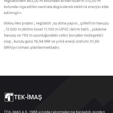
regülatörden 463,00 m kotundan alınan suların 310,00 m
kotunda inşa edilen santrala düşürülerek elektrik enerjisi elde
edilmiştir.
Göksu Hes projesi ; regülatör ,su alma yapısı , çökeltim havuzu
, 12 000 m (900m tünel 11.100 m UPVC iletim hattı , yükleme
havuzu ve 750 m uzunluğundaki cebri borudan müteşekkil
olup , kurulu gücü 16,94 MW ve yıllık enerji üretimi 51,60
GWh/yıl olması planlanmaktadır.
TEK-İMAŞ A.Ş. 1986 yılında çalışmalarına başladığı günden