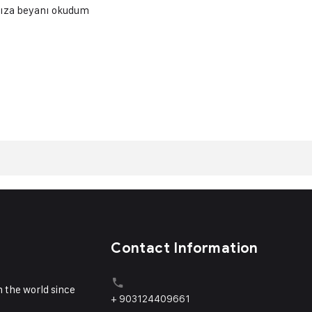
 rıza beyanı okudum
Contact Information
 the world since
+ 903124409661