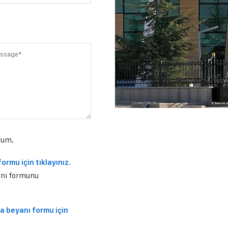
rum.
ormu için tıklayınız.
tni formunu
za beyanı formu için